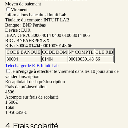
Moyen de paiement
Virement
Informations bancaire d'Intuit Lab
Titulaire du compte :
INTUIT LAB
Banque :
BNP Paribas
Devise :
EUR
IBAN :
FR76 3000 4014 0400 0100 3014 866
BIC :
BNPAFRPPXXX
RIB :
30004 01404 00010030148 66
CODE BANQUE
CODE DOM
N° COMPTE
CLE RIB
30004
01404
00010030148
66
Télécharger le RIB Intuit Lab
Je m'engage à effectuer le virement dans les 10 jours afin de
valider l'inscription
Récapitulatif de la pré-inscription
Frais de pré-inscription
450€
Acompte sur frais de scolarité
1 500€
Total
1 950€
450€
4. Frais scolarité